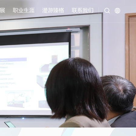
首页
>
职业生涯
>
社会招聘
展
职业⽣涯
漫游臻格
联系我们