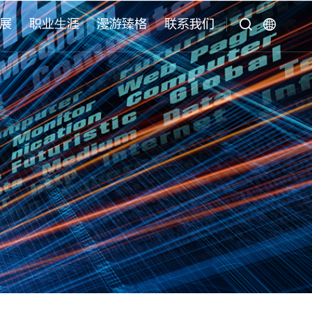
首页
>
新闻活动
>
行业会议和参展
>
正文
展
职业⽣涯
漫游臻格
联系我们